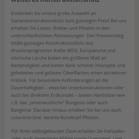
Entdecken Sie unsere große Auswahl an
Gartenkonstruktionsholz zum günstigen Preis! Bei uns
erhalten Sie Latten, Bretter und Pfosten in den
unterschiedlichsten Abmessungen. Den Preiseinstieg
bildet günstiges Konstruktionsholz aus
druckimprägnierter Kiefer (KDI). Europäische und
sibirische Lärche bieten ein größeres Maß an
Beständigkeit und bieten dank schöner Holzoptik und
gehobelter und gefaster Oberflächen einen attraktiven
Anblick. Für besondere Anforderungen an die
Dauerhaftigkeit – etwa bei Unterkonstruktionen oder
auch bei direktem Erdkontakt – bieten Harthölzer wie
z.B. das „unverwüstliche“ Bongossi oder auch
Bangkirai. Darüber hinaus erhalten Sie bei uns auch
colorierte bzw. lasierte Rundkopf-Pfosten.
Für Ihren selbstgebauten Zaun erhalten Sie Palisaden
oder auch angespitzte Pfähle sowie Querriegel. Und